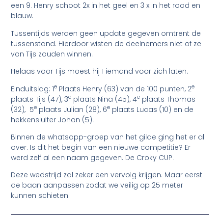
een 9. Henry schoot 2x in het geel en 3 x in het rood en
blauw.
Tussentijds werden geen update gegeven omtrent de
tussenstand. Hierdoor wisten de deelnemers niet of ze
van Tijs zouden winnen.
Helaas voor Tijs moest hij 1 iemand voor zich laten.
e
e
Einduitslag: 1
Plaats Henry (63) van de 100 punten, 2
e
e
plaats Tijs (47), 3
plaats Nina (45), 4
plaats Thomas
e
e
(32), 5
plaats Julian (28), 6
plaats Lucas (10) en de
hekkensluiter Johan (5).
Binnen de whatsapp-groep van het gilde ging het er al
over. Is dit het begin van een nieuwe competitie? Er
werd zelf al een naam gegeven. De Croky CUP.
Deze wedstrijd zal zeker een vervolg krijgen. Maar eerst
de baan aanpassen zodat we veilig op 25 meter
kunnen schieten.