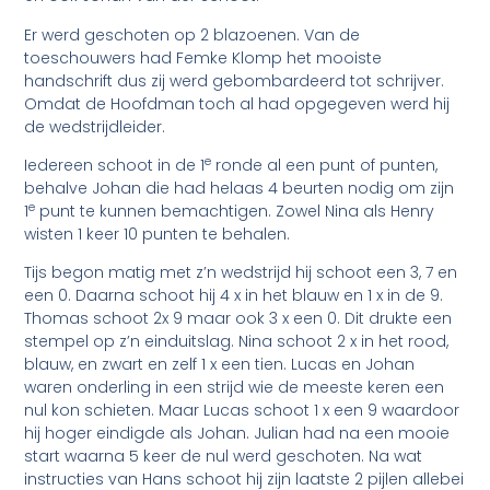
Er werd geschoten op 2 blazoenen. Van de
toeschouwers had Femke Klomp het mooiste
handschrift dus zij werd gebombardeerd tot schrijver.
Omdat de Hoofdman toch al had opgegeven werd hij
de wedstrijdleider.
e
Iedereen schoot in de 1
ronde al een punt of punten,
behalve Johan die had helaas 4 beurten nodig om zijn
e
1
punt te kunnen bemachtigen. Zowel Nina als Henry
wisten 1 keer 10 punten te behalen.
Tijs begon matig met z’n wedstrijd hij schoot een 3, 7 en
een 0. Daarna schoot hij 4 x in het blauw en 1 x in de 9.
Thomas schoot 2x 9 maar ook 3 x een 0. Dit drukte een
stempel op z’n einduitslag. Nina schoot 2 x in het rood,
blauw, en zwart en zelf 1 x een tien. Lucas en Johan
waren onderling in een strijd wie de meeste keren een
nul kon schieten. Maar Lucas schoot 1 x een 9 waardoor
hij hoger eindigde als Johan. Julian had na een mooie
start waarna 5 keer de nul werd geschoten. Na wat
instructies van Hans schoot hij zijn laatste 2 pijlen allebei