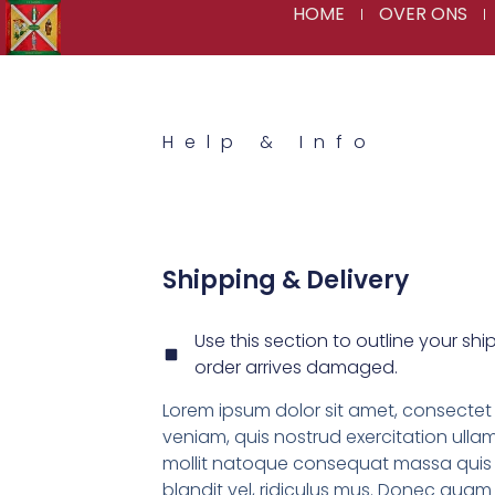
HOME
OVER ONS
Help & Info
Shipping & Delivery
Use this section to outline your shi
order arrives damaged.
Lorem ipsum dolor sit amet, consectet 
veniam, quis nostrud exercitation ullam
mollit natoque consequat massa quis e
blandit vel, ridiculus mus. Donec quam f