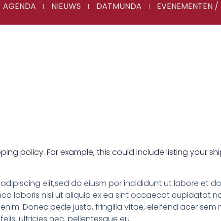
AGENDA
NIEUWS
DATMUNDA
EVENEMENTEN / 
pping policy. For example, this could include listing your 
adipiscing elit,sed do eiusm por incididunt ut labore et 
co laboris nisi ut aliquip ex ea sint occaecat cupidatat no
nim. Donec pede justo, fringilla vitae, eleifend acer s
elis, ultricies nec, pellentesque eu