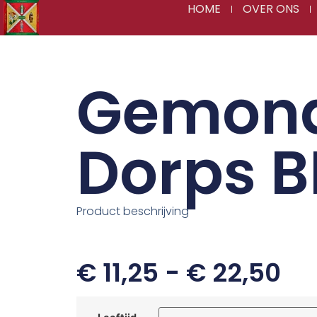
HOME
OVER ONS
Gemon
Dorps 
Product beschrijving
€
11,25
-
€
22,50