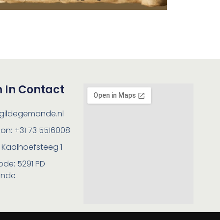
 In Contact
gildegemonde.nl
on: +31 73 5516008
 Kaalhoefsteeg 1
ode: 5291 PD
nde