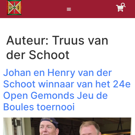
Auteur:
Truus van
der Schoot
Johan en Henry van der
Schoot winnaar van het 24e
Open Gemonds Jeu de
Boules toernooi