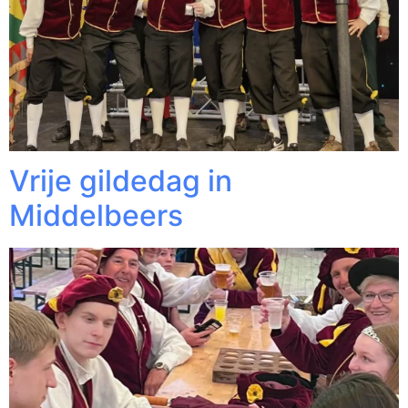
Vrije gildedag in
Middelbeers